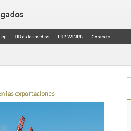
log
RB en los medios
ERP WINRB
Contacta
en las exportaciones