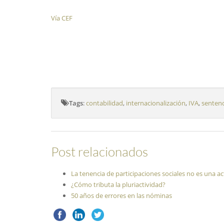
Vía CEF
Tags
:
contabilidad
,
internacionalización
,
IVA
,
sentenc
Post relacionados
La tenencia de participaciones sociales no es una a
¿Cómo tributa la pluriactividad?
50 años de errores en las nóminas