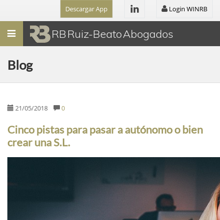
Descargar App
Login WINRB
Menú
RB Ruiz-Beato Abogados
Blog
21/05/2018
0
Cinco pistas para pasar a autónomo o bien
crear una S.L.