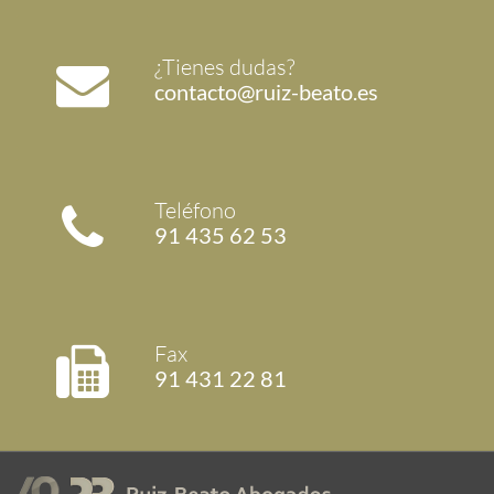
¿Tienes dudas?
contacto@ruiz-beato.es
Teléfono
91 435 62 53
Fax
91 431 22 81