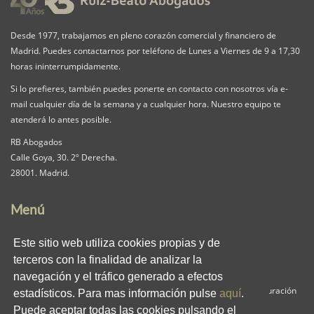
Desde 1977, trabajamos en pleno corazón comercial y financiero de
Madrid. Puedes contactarnos por teléfono de Lunes a Viernes de 9 a 17,30
horas ininterrumpidamente.
Si lo prefieres, también puedes ponerte en contacto con nosotros vía e-
mail cualquier día de la semana y a cualquier hora. Nuestro equipo te
atenderá lo antes posible.
RB Abogados
Calle Goya, 30. 2º Derecha.
28001. Madrid.
Menú
Nuestra Firma
Servicios
Pack iguala
Este sitio web utiliza cookies propias y de
Contacta
Clientes
Blog
terceros con la finalidad de analizar la
RB en los medios
Enlaces
Privacidad
navegación y el tráfico generado a efectos
Aviso Legal
Política de Cookies
Panel de Configuración
estadísticos. Para mas información pulse
aquí
.
Puede aceptar todas las cookies pulsando el