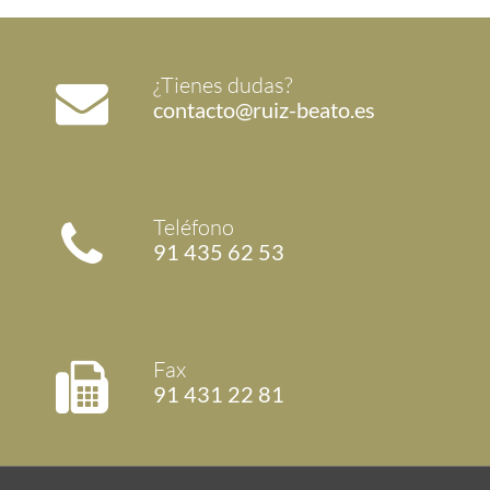
¿Tienes dudas?
contacto@ruiz-beato.es
Teléfono
91 435 62 53
Fax
91 431 22 81