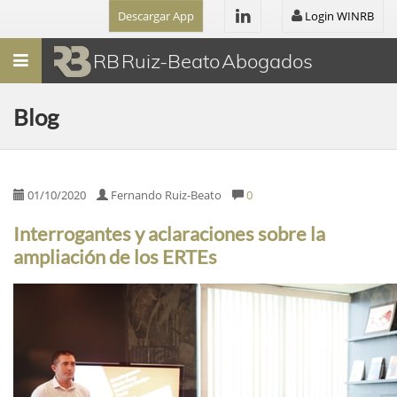
Descargar App
Login WINRB
Menú
RB Ruiz-Beato Abogados
Blog
01/10/2020
Fernando Ruiz-Beato
0
Interrogantes y aclaraciones sobre la
ampliación de los ERTEs