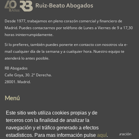
Desde 1977, trabajamos en pleno corazón comercial y financiero de
Madrid. Puedes contactarnos por teléfono de Lunes a Viernes de 9 a 17,30
horas ininterrumpidamente.
Si lo prefieres, también puedes ponerte en contacto con nosotros vía e-
mail cualquier día de la semana y a cualquier hora. Nuestro equipo te
atenderá lo antes posible.
RB Abogados
Calle Goya, 30. 2º Derecha.
28001. Madrid.
Menú
Nuestra Firma
Servicios
Pack iguala
Este sitio web utiliza cookies propias y de
Contacta
Clientes
Blog
terceros con la finalidad de analizar la
RB en los medios
Enlaces
Privacidad
navegación y el tráfico generado a efectos
Aviso Legal
Política de Cookies
Panel de Configuración
estadísticos. Para mas información pulse
aquí
.