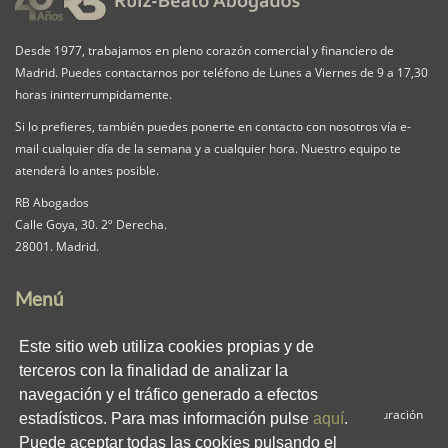
Desde 1977, trabajamos en pleno corazón comercial y financiero de
Madrid. Puedes contactarnos por teléfono de Lunes a Viernes de 9 a 17,30
horas ininterrumpidamente.
Si lo prefieres, también puedes ponerte en contacto con nosotros vía e-
mail cualquier día de la semana y a cualquier hora. Nuestro equipo te
atenderá lo antes posible.
RB Abogados
Calle Goya, 30. 2º Derecha.
28001. Madrid.
Menú
Nuestra Firma
Servicios
Pack iguala
Este sitio web utiliza cookies propias y de
Contacta
Clientes
Blog
terceros con la finalidad de analizar la
RB en los medios
Enlaces
Privacidad
navegación y el tráfico generado a efectos
Aviso Legal
Política de Cookies
Panel de Configuración
estadísticos. Para mas información pulse
aquí
.
Puede aceptar todas las cookies pulsando el