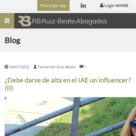
Descargar App
Login WINRB
Menú
RB Ruiz-Beato Abogados
Blog
04/07/2022
Fernando Ruiz-Beato
0
¿Debe darse de alta en el IAE un influencer?
(II)