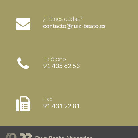
¿Tienes dudas?
contacto@ruiz-beato.es
Teléfono
91 435 62 53
Fax
91 431 22 81