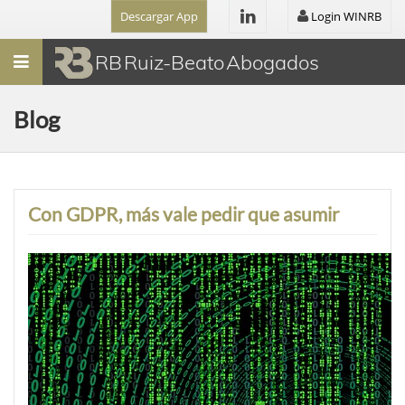
Descargar App
Login WINRB
Menú
RB Ruiz-Beato Abogados
Blog
Con GDPR, más vale pedir que asumir