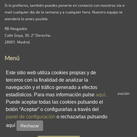
Si lo prefieres, también puedes ponerte en contacto con nosotros vía e-
mail cualquier día de la semana y a cualquier hora. Nuestro equipo te
atenderá lo antes posible.
RB Abogados
Calle Goya, 30. 2º Derecha.
28001. Madrid.
Menú
Nuestra Firma
Servicios
Pack iguala
Este sitio web utiliza cookies propias y de
Contacta
Clientes
Blog
terceros con la finalidad de analizar la
RB en los medios
Enlaces
Privacidad
navegación y el tráfico generado a efectos
Aviso Legal
Política de Cookies
Panel de Configuración
estadísticos. Para mas información pulse
aquí
.
Puede aceptar todas las cookies pulsando el
Redes Sociales
botón “Aceptar” o configurarlas a través del
panel de configuración
o rechazarlas pulsando
aquí
Rechazar