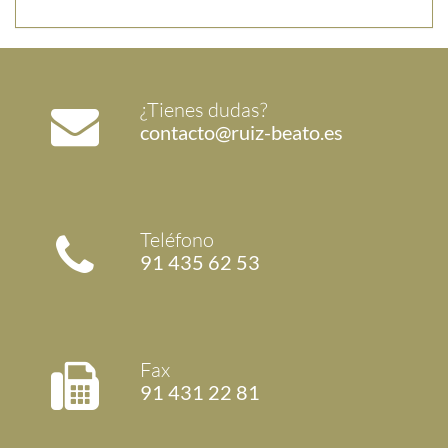
¿Tienes dudas?
contacto@ruiz-beato.es
Teléfono
91 435 62 53
Fax
91 431 22 81