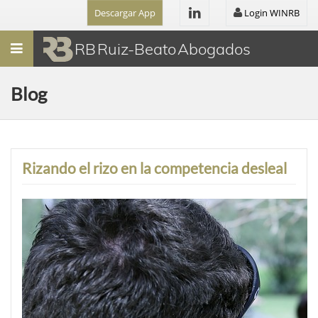
Descargar App
Login WINRB
Menú
RB Ruiz-Beato Abogados
Blog
Rizando el rizo en la competencia desleal