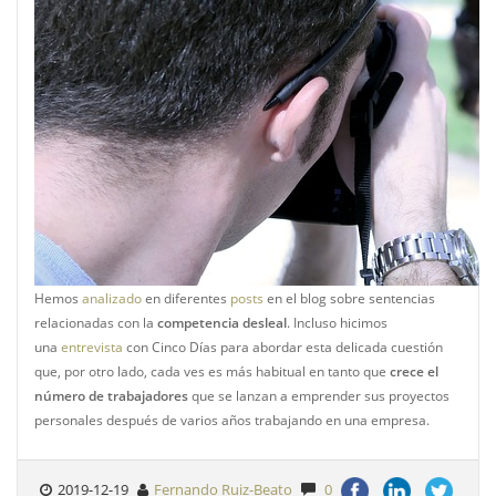
Hemos
analizado
en diferentes
posts
en el blog sobre sentencias
relacionadas con la
competencia desleal
. Incluso hicimos
una
entrevista
con Cinco Días para abordar esta delicada cuestión
que, por otro lado, cada ves es más habitual en tanto que
crece el
número de trabajadores
que se lanzan a emprender sus proyectos
personales después de varios años trabajando en una empresa.
2019-12-19
Fernando Ruiz-Beato
0