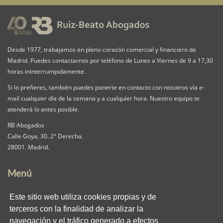
Desde 1977, trabajamos en pleno corazón comercial y financiero de
Madrid. Puedes contactarnos por teléfono de Lunes a Viernes de 9 a 17,30
horas ininterrumpidamente.
Si lo prefieres, también puedes ponerte en contacto con nosotros vía e-
mail cualquier día de la semana y a cualquier hora. Nuestro equipo te
atenderá lo antes posible.
RB Abogados
Calle Goya, 30. 2º Derecha.
28001. Madrid.
Menú
Nuestra Firma
Servicios
Pack iguala
Este sitio web utiliza cookies propias y de
Contacta
Clientes
Blog
terceros con la finalidad de analizar la
RB en los medios
Enlaces
Privacidad
navegación y el tráfico generado a efectos