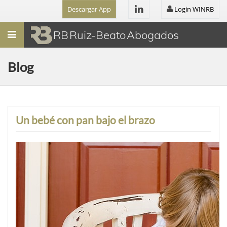
Descargar App
Login WINRB
Menú
RB Ruiz-Beato Abogados
Blog
Un bebé con pan bajo el brazo