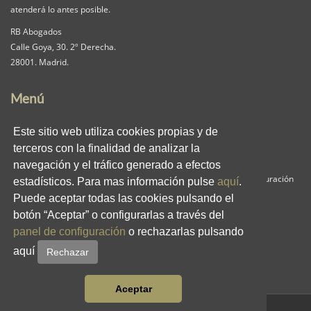
atenderá lo antes posible.
RB Abogados
Calle Goya, 30. 2º Derecha.
28001. Madrid.
Menú
Nuestra Firma
Servicios
Pack iguala
Este sitio web utiliza cookies propias y de
Contacta
Clientes
Blog
terceros con la finalidad de analizar la
RB en los medios
Enlaces
Privacidad
navegación y el tráfico generado a efectos
Aviso Legal
Política de Cookies
Panel de Configuración
estadísticos. Para mas información pulse
aquí
.
Puede aceptar todas las cookies pulsando el
Redes Sociales
botón “Aceptar” o configurarlas a través del
panel de configuración
o rechazarlas pulsando
aquí
Rechazar
Aceptar
© 2026
Ruiz-Beato
- Todos los Derechos Reservados