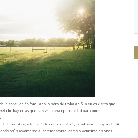
 la conciliación familiar a la hora de trabajar. Si bien es cierto que
neficio, hay otras que han visto una oportunidad para poder
s.
al de Estadística, a fecha 1 de enero de 2021, la población mayor de 64
viendo así nuevamente a incrementarse, como a ocurrirse en años