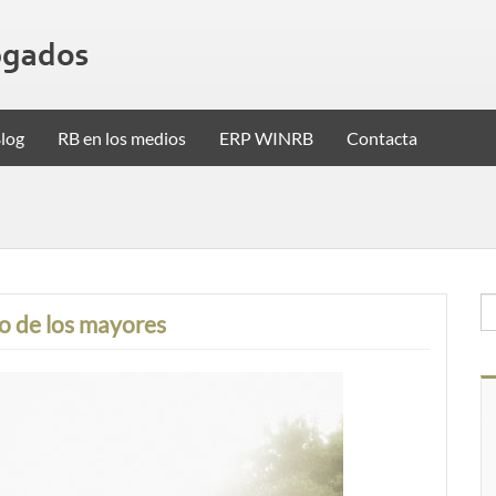
log
RB en los medios
ERP WINRB
Contacta
o de los mayores