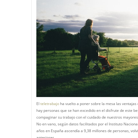
El
teletrabajo
ha vuelto a poner sobre la mesa las ventajas de
hay personas que se han excedido en el disfrute de este be
compaginar su trabajo con el cuidado de nuestros mayore
No en vano, según datos facilitados por el Instituto Nacion
años en España ascendía a 9,38 millones de personas, vol
anteriores.