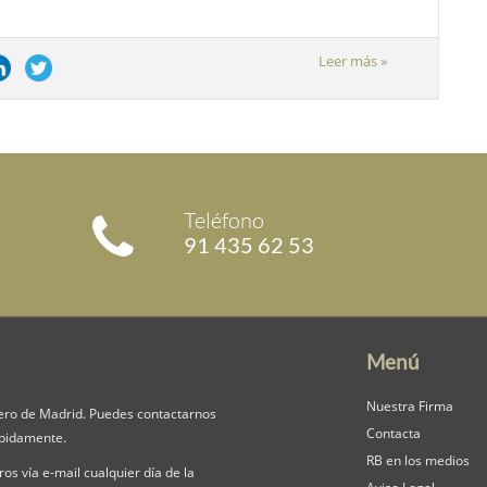
Leer más »
Teléfono
91 435 62 53
Menú
Nuestra Firma
ero de Madrid. Puedes contactarnos
Contacta
mpidamente.
RB en los medios
os vía e-mail cualquier día de la