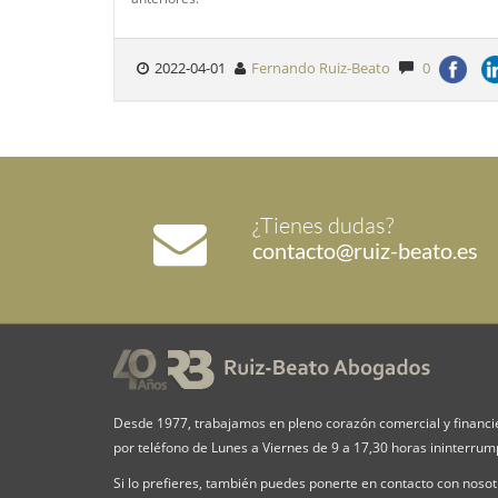
2022-04-01
Fernando Ruiz-Beato
0
¿Tienes dudas?
contacto@ruiz-beato.es
Desde 1977, trabajamos en pleno corazón comercial y financi
por teléfono de Lunes a Viernes de 9 a 17,30 horas ininterru
Si lo prefieres, también puedes ponerte en contacto con nosotr