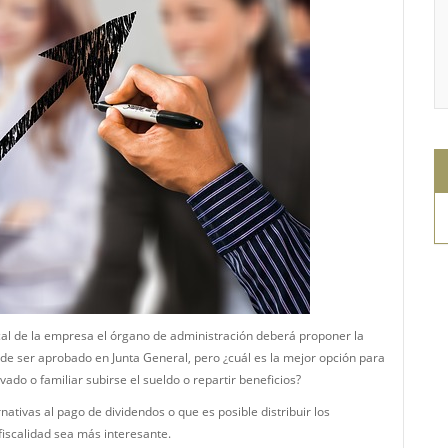
iscal de la empresa el órgano de administración deberá proponer la
 de ser aprobado en Junta General, pero ¿cuál es la mejor opción para
ado o familiar subirse el sueldo o repartir beneficios?
tivas al pago de dividendos o que es posible distribuir los
fiscalidad sea más interesante.