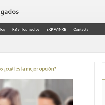
log
RB en los medios
ERP WINRB
Contacta
os ¿cuál es la mejor opción?