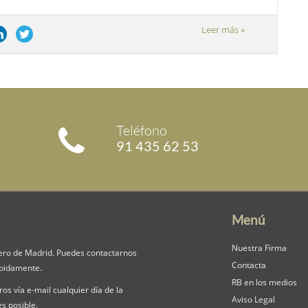
Leer más »
Teléfono
91 435 62 53
Menú
Nuestra Firma
ero de Madrid. Puedes contactarnos
Contacta
mpidamente.
RB en los medios
os vía e-mail cualquier día de la
Aviso Legal
s posible.