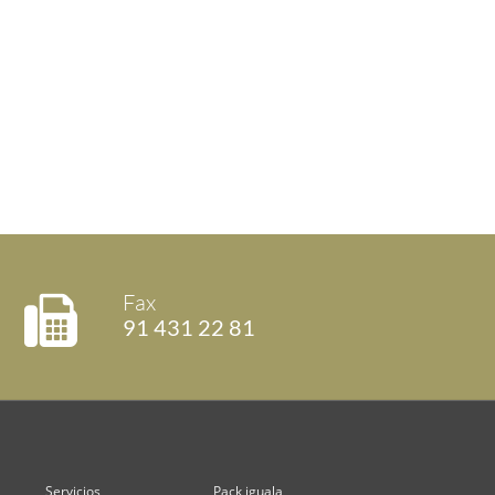
Fax
91 431 22 81
Servicios
Pack iguala