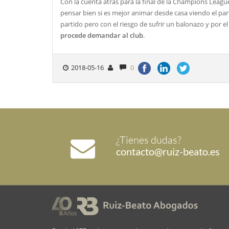
Con la cuenta atrás para la final de la Champions League
pensar bien si es mejor animar desde casa viendo el parti
partido pero con el riesgo de sufrir un balonazo y por 
procede demandar al club
.
2018-05-16
0
¿Tienes dudas?
contacto@ruiz-beato.es