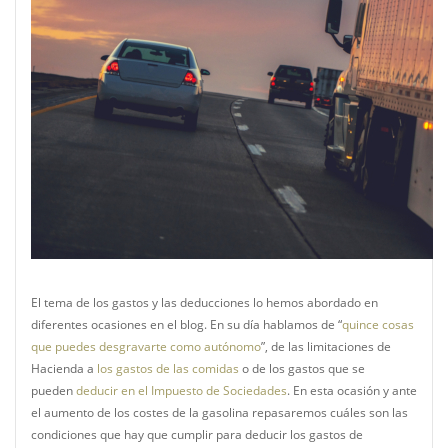
El tema de los gastos y las deducciones lo hemos abordado en
diferentes ocasiones en el blog. En su día hablamos de “
quince cosas
que puedes desgravarte como autónomo
”, de las limitaciones de
Hacienda a
los gastos de las comidas
o de los gastos que se
pueden
deducir en el Impuesto de Sociedades
. En esta ocasión y ante
el aumento de los costes de la gasolina repasaremos cuáles son las
condiciones que hay que cumplir para deducir los gastos de