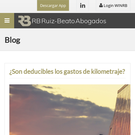
Descargar App
Login WINRB
Menú
RB Ruiz-Beato Abogados
Blog
¿Son deducibles los gastos de kilometraje?