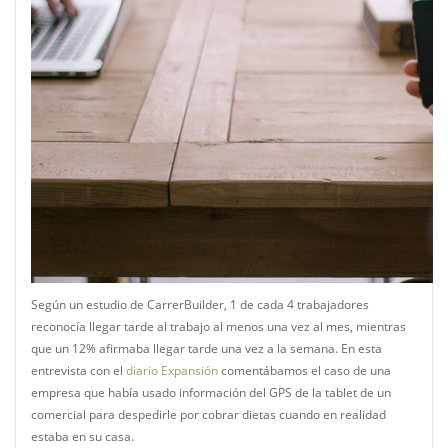
Según un estudio de CarrerBuilder, 1 de cada 4 trabajadores
reconocía llegar tarde al trabajo al menos una vez al mes, mientras
que un 12% afirmaba llegar tarde una vez a la semana. En esta
entrevista con el
diario Expansión
comentábamos el caso de una
empresa que había usado información del GPS de la tablet de un
comercial para despedirle por cobrar dietas cuando en realidad
estaba en su casa.