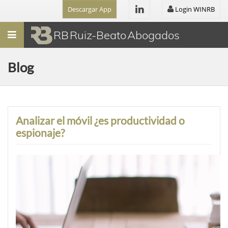
Descargar App
Login WINRB
Menú
RB Ruiz-Beato Abogados
Blog
Analizar el móvil ¿es productividad o
espionaje?