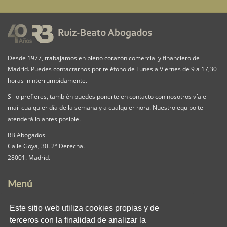
Desde 1977, trabajamos en pleno corazón comercial y financiero de
Madrid. Puedes contactarnos por teléfono de Lunes a Viernes de 9 a 17,30
horas ininterrumpidamente.
Si lo prefieres, también puedes ponerte en contacto con nosotros vía e-
mail cualquier día de la semana y a cualquier hora. Nuestro equipo te
atenderá lo antes posible.
RB Abogados
Calle Goya, 30. 2º Derecha.
28001. Madrid.
Menú
Nuestra Firma
Servicios
Pack iguala
Este sitio web utiliza cookies propias y de
Contacta
Clientes
Blog
terceros con la finalidad de analizar la