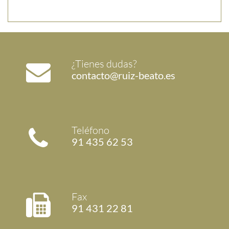
¿Tienes dudas?
contacto@ruiz-beato.es
Teléfono
91 435 62 53
Fax
91 431 22 81