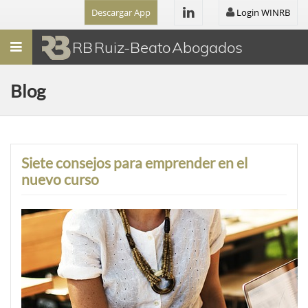
Descargar App
Login WINRB
Menú
RB Ruiz-Beato Abogados
Blog
Siete consejos para emprender en el
nuevo curso