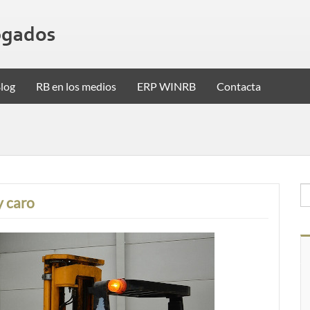
log
RB en los medios
ERP WINRB
Contacta
y caro