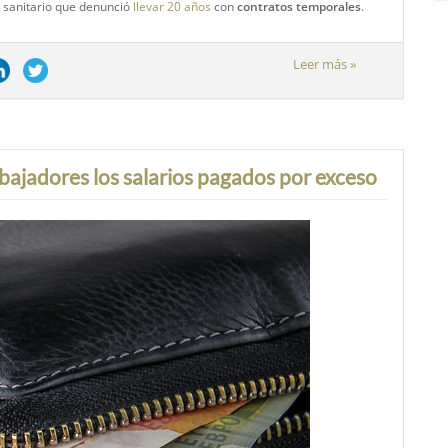
l sanitario que denunció
llevar 20 años
con
contratos temporales
.
Leer más »
bajadores los salarios pagados por exceso