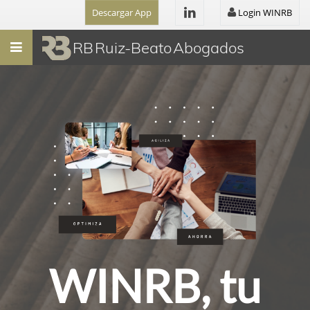
Descargar App
Login WINRB
Menú
RB Ruiz-Beato Abogados
WINRB, tu