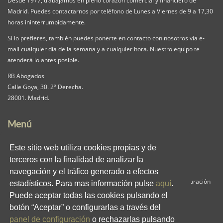
Madrid. Puedes contactarnos por teléfono de Lunes a Viernes de 9 a 17,30
horas ininterrumpidamente.
Si lo prefieres, también puedes ponerte en contacto con nosotros vía e-
mail cualquier día de la semana y a cualquier hora. Nuestro equipo te
atenderá lo antes posible.
RB Abogados
Calle Goya, 30. 2º Derecha.
28001. Madrid.
Menú
Nuestra Firma
Servicios
Pack iguala
Este sitio web utiliza cookies propias y de
Contacta
Clientes
Blog
terceros con la finalidad de analizar la
RB en los medios
Enlaces
Privacidad
navegación y el tráfico generado a efectos
Aviso Legal
Política de Cookies
Panel de Configuración
estadísticos. Para mas información pulse
aquí
.
Puede aceptar todas las cookies pulsando el
Redes Sociales
botón “Aceptar” o configurarlas a través del
panel de configuración
o rechazarlas pulsando